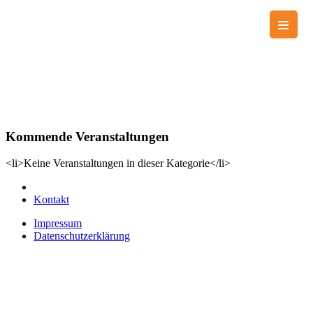
Skip
to
content
KjG Heilig Geist Münster
Katholische junge Gemeinde
Kommende Veranstaltungen
<li>Keine Veranstaltungen in dieser Kategorie</li>
Kontakt
Impressum
Datenschutzerklärung